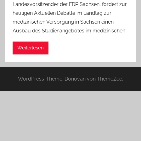
Landesvorsitzender der FDP Sachsen, fordert zur
a
heutigen Aktuellen Debatte im Landtag zur
d
medizinischen Versorgung in Sachsen einen
m
Ausbau des Studienangebotes im medizinischen
i
n
Weiterlesen
WordPress-Theme: Donovan von ThemeZee.