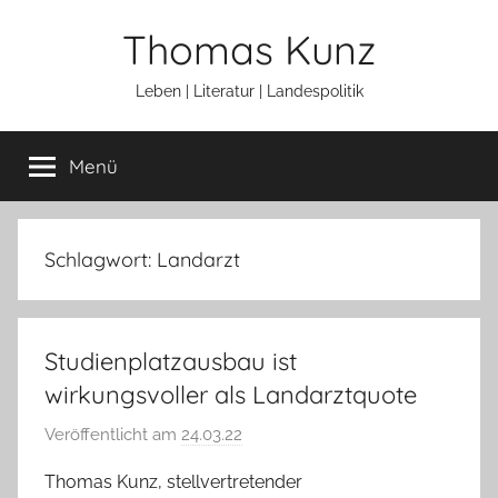
Zum
Thomas Kunz
Inhalt
springen
Leben | Literatur | Landespolitik
Menü
Schlagwort:
Landarzt
Studienplatzausbau ist
wirkungsvoller als Landarztquote
Veröffentlicht am
24.03.22
v
o
Thomas Kunz, stellvertretender
n