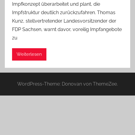
Impfkonzept überarbeitet und plant, die
a
Impfstruktur deutlich zurückzufahren. Thomas
d
Kunz, stellvertretender Landesvorsitzender der
m
FDP Sachsen, warnt davor, voreilig Impfangebote
i
zu
n
Weiterlesen
WordPress-Theme: Donovan von ThemeZee.