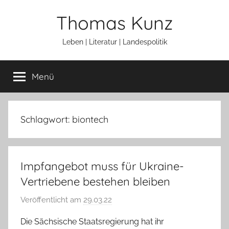
Zum
Thomas Kunz
Inhalt
springen
Leben | Literatur | Landespolitik
Menü
Schlagwort:
biontech
Impfangebot muss für Ukraine-
Vertriebene bestehen bleiben
Veröffentlicht am
29.03.22
v
o
Die Sächsische Staatsregierung hat ihr
n